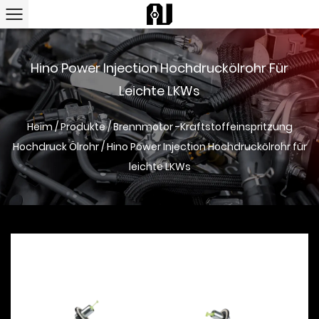
Hino Power Injection Hochdruckölrohr Für
Leichte LKWs
Heim
/
Produkte
/
Brennmotor -Kraftstoffeinspritzung
Hochdruck Ölrohr
/
Hino Power Injection Hochdruckölrohr für
leichte LKWs