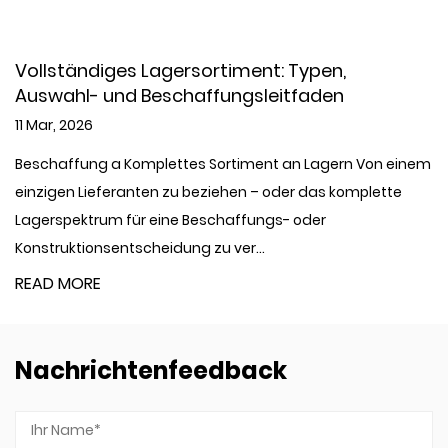
ndiges Lagersortiment: Typen,
Niederdr
- und Beschaffungsleitfaden
Spezifik
6
04 Mar, 20
ng a Komplettes Sortiment an Lagern Von einem
Was ein Ni
Lieferanten zu beziehen – oder das komplette
wird A Nied
trum für eine Beschaffungs- oder
den Transp
onsentscheidung zu ver...
bei B...
RE
READ MOR
Nachrichtenfeedback