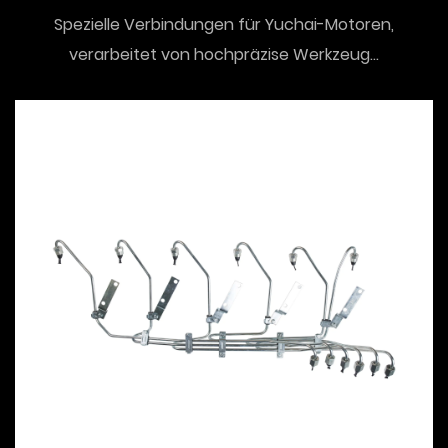
Spezielle Verbindungen für Yuchai-Motoren,
verarbeitet von hochpräzise Werkzeug...